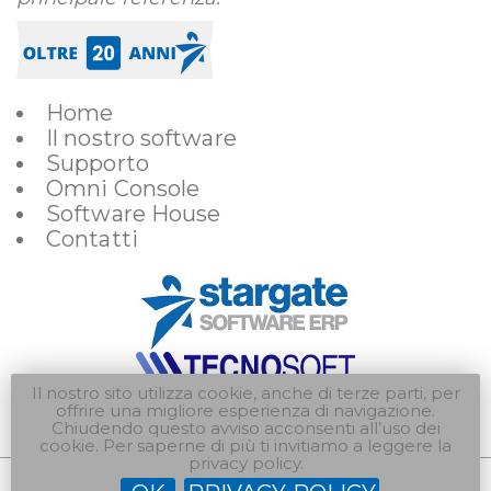
Home
Il nostro software
Supporto
Omni Console
Software House
Contatti
Il nostro sito utilizza cookie, anche di terze parti, per
offrire una migliore esperienza di navigazione.
Chiudendo questo avviso acconsenti all’uso dei
cookie. Per saperne di più ti invitiamo a leggere la
privacy policy.
Progetto e realizzazione grafica a cura di