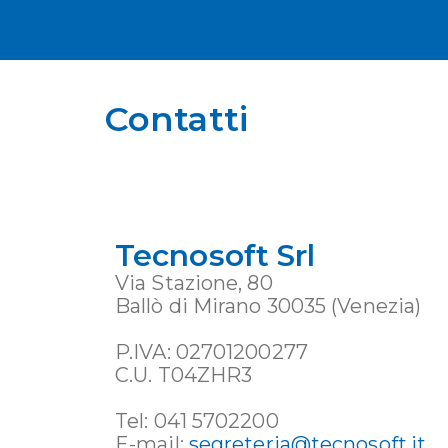
Contatti
Tecnosoft Srl
Via Stazione, 80
Ballò di Mirano 30035 (Venezia)
P.IVA: 02701200277
C.U. T04ZHR3
Tel: 041 5702200
E-mail:
segreteria@tecnosoft.it